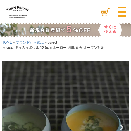
HOME
ブランドから選ぶ
ovject
ovject ほうろうボウル 12.5cm ホーロー 琺瑯 直火 オーブン対応