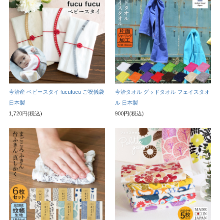
今治産 ベビースタイ fucufucu ご祝儀袋
今治タオル グッドタオル フェイスタオ
日本製
ル 日本製
1,720円(税込)
900円(税込)