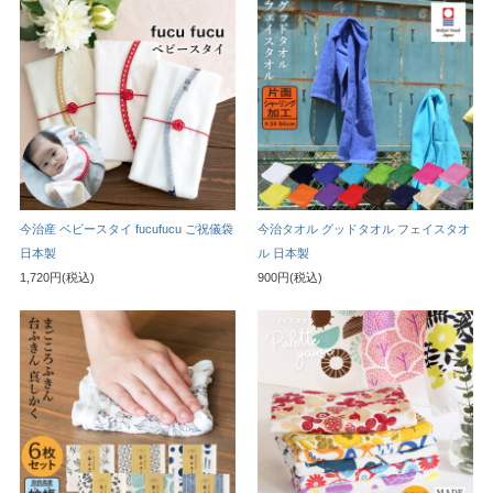
今治産 ベビースタイ fucufucu ご祝儀袋
今治タオル グッドタオル フェイスタオ
日本製
ル 日本製
1,720円(税込)
900円(税込)