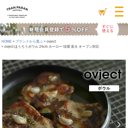
HOME
ブランドから選ぶ
ovject
ovject ほうろうボウル 24cm ホーロー 琺瑯 直火 オーブン対応