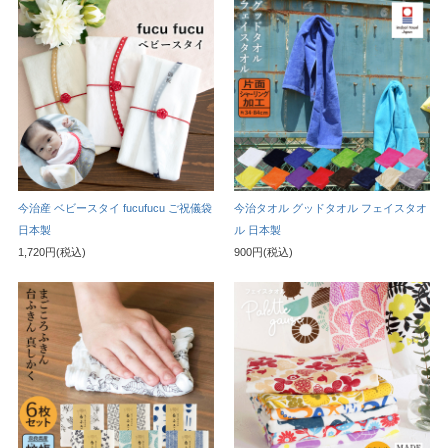
今治産 ベビースタイ fucufucu ご祝儀袋
今治タオル グッドタオル フェイスタオ
日本製
ル 日本製
1,720円(税込)
900円(税込)