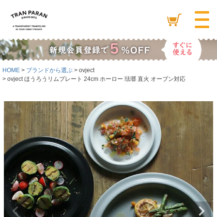
HOME
ブランドから選ぶ
ovject
ovject ほうろうリムプレート 24cm ホーロー 琺瑯 直火 オーブン対応