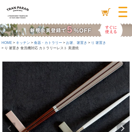
HOME
キッチン
食器・カトラリー
お箸、箸置き
り 箸置き
り 箸置き 食洗機対応 カトラリーレスト 美濃焼