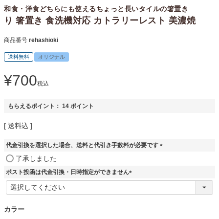
和食・洋食どちらにも使えるちょっと長いタイルの箸置き
り 箸置き 食洗機対応 カトラリーレスト 美濃焼
商品番号
rehashioki
送料無料
オリジナル
¥
700
税込
もらえるポイント：
14
ポイント
送料込
代金引換を選択した場合、送料と代引き手数料が必要です
(
了承しました
必
ポスト投函は代金引換・日時指定ができません
須
)
(
必
須
カラー
)