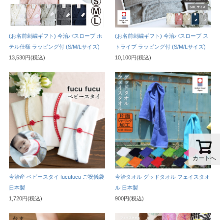
(お名前刺繍ギフト) 今治バスローブ ホ
(お名前刺繍ギフト) 今治バスローブ ス
テル仕様 ラッピング付 (S/M/Lサイズ)
トライプ ラッピング付 (S/M/Lサイズ)
13,530円(税込)
10,100円(税込)
カートへ
今治産 ベビースタイ fucufucu ご祝儀袋
今治タオル グッドタオル フェイスタオ
日本製
ル 日本製
1,720円(税込)
900円(税込)