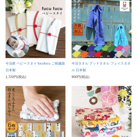
今治産 ベビースタイ fucufucu ご祝儀袋
今治タオル グッドタオル フェイスタオ
日本製
ル 日本製
1,720円(税込)
900円(税込)