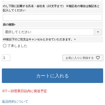
のし下段に記載する氏名・会社名（22文字まで） ※無記名の場合は無記名と
記入してください
袋の種類
(
必
須
49枚以下のご注文はキャンセルとさせていただきます。
)
(
了承しました
必
須
)
お気に入りに登録する
カートに入れる
※7～10営業日以内に発送予定
返品特約について