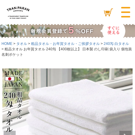
HOME
タオル
粗品タオル・お年賀タオル・ご挨拶タオル
240匁 白タオル
粗品タオル お年賀タオル 240匁 【400枚以上】 日本製 のし印刷 袋入り 個包装
名刺ポケット