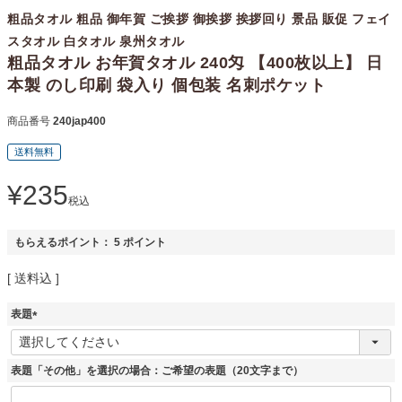
粗品タオル 粗品 御年賀 ご挨拶 御挨拶 挨拶回り 景品 販促 フェイ
スタオル 白タオル 泉州タオル
粗品タオル お年賀タオル 240匁 【400枚以上】 日
本製 のし印刷 袋入り 個包装 名刺ポケット
商品番号
240jap400
送料無料
¥
235
税込
もらえるポイント：
5
ポイント
送料込
表題
(
必
須
表題「その他」を選択の場合：ご希望の表題（20文字まで）
)