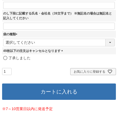
)
のし下段に記載する氏名・会社名（39文字まで） ※無記名の場合は無記名と
記入してください
袋の種類
(
必
須
49枚以下の注文はキャンセルとなります
)
(
了承しました
必
須
)
お気に入りに登録する
カートに入れる
※7～10営業日以内に発送予定