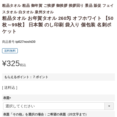
粗品タオル 粗品 御年賀 ご挨拶 御挨拶 挨拶回り 景品 販促 フェイ
スタオル 白タオル 泉州タオル
粗品タオル お年賀タオル 260匁 オフホワイト 【50
枚～99枚】 日本製 のし印刷 袋入り 個包装 名刺ポ
ケット
商品番号
tp027noshi30
送料無料
¥
325
税込
もらえるポイント：
7
ポイント
送料込
表題
(
必
須
表題「その他」を選択の場合：ご希望の表題（20文字まで）