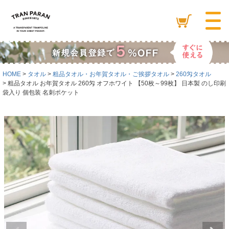
HOME
タオル
粗品タオル・お年賀タオル・ご挨拶タオル
260匁タオル
粗品タオル お年賀タオル 260匁 オフホワイト 【50枚～99枚】 日本製 のし印刷
袋入り 個包装 名刺ポケット