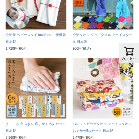
今治産 ベビースタイ fucufucu ご祝儀袋
今治タオル グッドタオル フェイスタオ
日本製
ル 日本製
1,720円(税込)
900円(税込)
カートへ
まごころ 台ふきん 真しかく 6枚 セット
パレットガーゼタオル フェイスタオル
日本製
おまかせ5枚セット 日本製
3,560円(税込)
2,470円(税込)