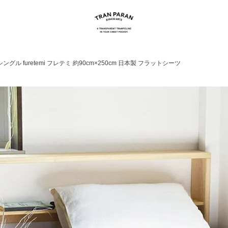
グル furetemi フレテミ 約90cm×250cm 日本製 フラットシーツ