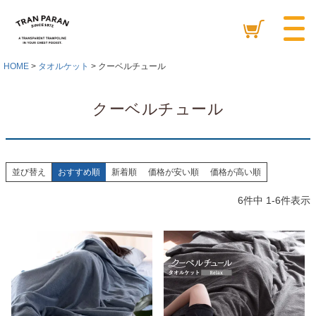
HOME
タオルケット
クーベルチュール
クーベルチュール
並び替え
おすすめ順
新着順
価格が安い順
価格が高い順
6
件中
1
-
6
件表示