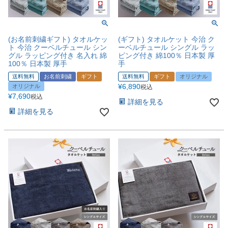
(お名前刺繍ギフト) タオルケッ
(ギフト) タオルケット 今治 ク
ト 今治 クーベルチュール シン
ーベルチュール シングル ラッ
グル ラッピング付き 名入れ 綿
ピング付き 綿100％ 日本製 厚
100％ 日本製 厚手
手
送料無料
お名前刺繍
ギフト
送料無料
ギフト
オリジナル
¥
6,890
オリジナル
税込
¥
7,690
税込
詳細を見る
詳細を見る