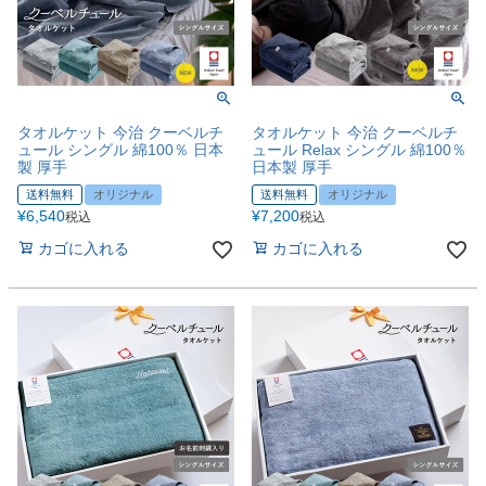
タオルケット 今治 クーベルチ
タオルケット 今治 クーベルチ
ュール シングル 綿100％ 日本
ュール Relax シングル 綿100％
製 厚手
日本製 厚手
送料無料
オリジナル
送料無料
オリジナル
¥
6,540
¥
7,200
税込
税込
カゴに入れる
カゴに入れる