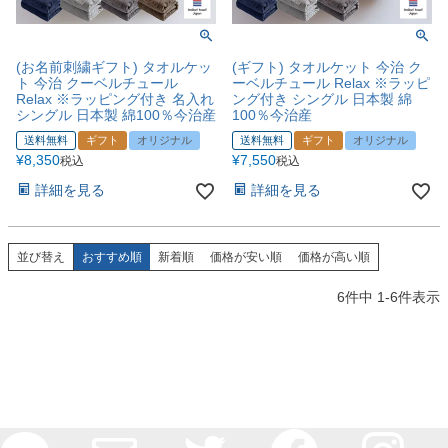
(お名前刺繍ギフト) タオルケッ
(ギフト) タオルケット 今治 ク
ト 今治 クーベルチュール
ーベルチュール Relax ※ラッピ
Relax ※ラッピング付き 名入れ
ング付き シングル 日本製 綿
シングル 日本製 綿100％今治産
100％今治産
送料無料
ギフト
オリジナル
送料無料
ギフト
オリジナル
¥
8,350
¥
7,550
税込
税込
詳細を見る
詳細を見る
並び替え
おすすめ順
新着順
価格が安い順
価格が高い順
6
件中
1
-
6
件表示