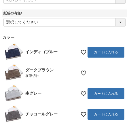
必
須
)
紙袋の有無
(
必
須
)
カラー
インディゴブルー
カートに入れる
ダークブラウン
—
在庫切れ
杢グレー
カートに入れる
チャコールグレー
カートに入れる