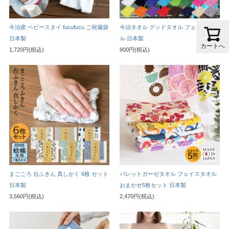
今治産 ベビースタイ fucufucu ご祝儀袋
今治タオル グッドタオル フェイスタオ
日本製
ル 日本製
カートへ
1,720円(税込)
900円(税込)
まごころ 台ふきん 真しかく 6枚 セット
パレットガーゼタオル フェイスタオル
日本製
おまかせ5枚セット 日本製
3,560円(税込)
2,470円(税込)