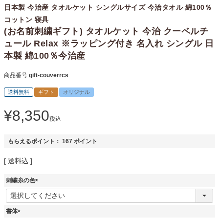
日本製 今治産 タオルケット シングルサイズ 今治タオル 綿100％
コットン 寝具
(お名前刺繍ギフト) タオルケット 今治 クーベルチ
ュール Relax ※ラッピング付き 名入れ シングル 日
本製 綿100％今治産
商品番号
gift-couverrcs
送料無料
ギフト
オリジナル
¥
8,350
税込
もらえるポイント：
167
ポイント
送料込
刺繍糸の色
(
必
須
書体
)