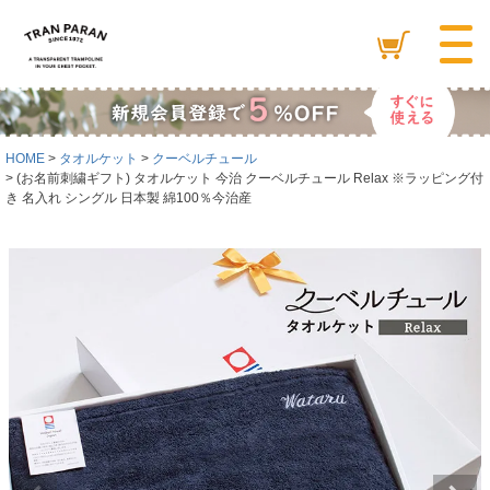
HOME
タオルケット
クーベルチュール
(お名前刺繍ギフト) タオルケット 今治 クーベルチュール Relax ※ラッピング付
き 名入れ シングル 日本製 綿100％今治産