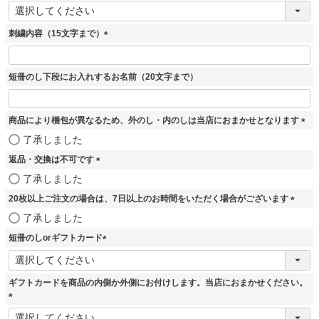
(
必
須
刺繍内容（15文字まで）
)
(
必
須
短冊のし下段にお入れするお名前（20文字まで）
)
商品により梱包が異なるため、外のし・内のしは当店におまかせとなります
(
了承しました
必
返品・交換は不可です
須
)
(
了承しました
必
20枚以上ご注文の場合は、7日以上のお時間をいただく場合がございます
須
)
(
了承しました
必
短冊のしorギフトカード
須
)
(
必
須
ギフトカードを商品の内側か外側にお付けします。当店におまかせください。
)
(