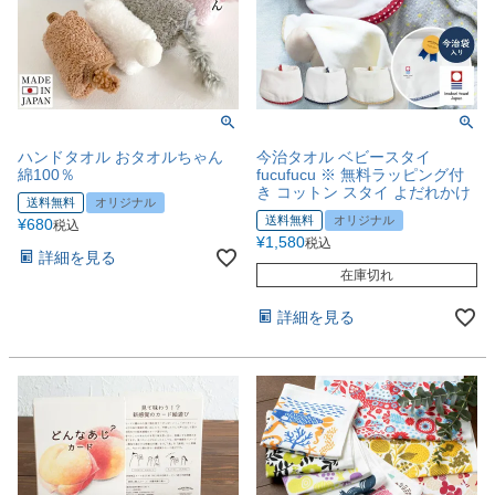
ハンドタオル おタオルちゃん
今治タオル ベビースタイ
綿100％
fucufucu ※ 無料ラッピング付
き コットン スタイ よだれかけ
送料無料
オリジナル
送料無料
オリジナル
¥
680
税込
¥
1,580
税込
詳細を見る
在庫切れ
詳細を見る