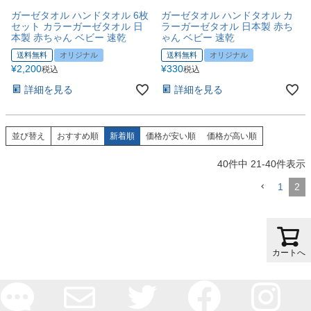
ガーゼタオル ハンドタオル 6枚
ガーゼタオル ハンドタオル カ
セット カラーガーゼタオル 日
ラーガーゼタオル 日本製 赤ち
本製 赤ちゃん ベビー 速乾
ゃん ベビー 速乾
送料無料
オリジナル
送料無料
オリジナル
¥
2,200
¥
330
税込
税込
詳細を見る
詳細を見る
並び替え
おすすめ順
新着順
価格が安い順
価格が高い順
40
件中
21
-
40
件表示
1
2
カートへ