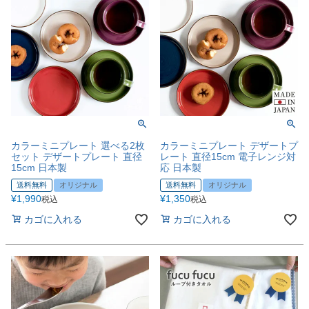
カラーミニプレート 選べる2枚
カラーミニプレート デザートプ
セット デザートプレート 直径
レート 直径15cm 電子レンジ対
15cm 日本製
応 日本製
送料無料
オリジナル
送料無料
オリジナル
¥
1,990
¥
1,350
税込
税込
カゴに入れる
カゴに入れる