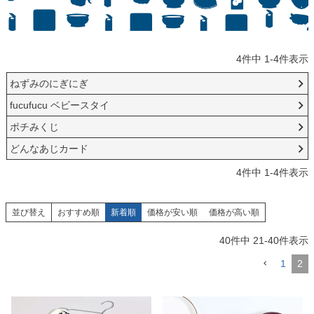
4
件中
1
-
4
件表示
ねずみのにぎにぎ
fucufucu ベビースタイ
ポチみくじ
どんなあじカード
4
件中
1
-
4
件表示
並び替え
おすすめ順
新着順
価格が安い順
価格が高い順
40
件中
21
-
40
件表示
1
2