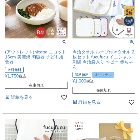
(アウトレット)nicotto ニコット
今治タオル ループ付きタオル 2
16cm 美濃焼 陶磁器 子ども用
枚セット fucufucu イニシャル
食器
刺繍 今治袋入り ベビー 赤ちゃ
ん
送料無料
送料無料
オリジナル
¥
1,750
税込
¥
1,000
税込
在庫切れ
在庫切れ
詳細を見る
詳細を見る