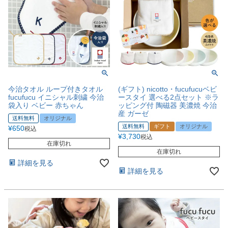
今治タオル ループ付きタオル
(ギフト) nicotto・fucufucuベビ
fucufucu イニシャル刺繍 今治
ースタイ 選べる2点セット ※ラ
袋入り ベビー 赤ちゃん
ッピング付 陶磁器 美濃焼 今治
産 ガーゼ
送料無料
オリジナル
送料無料
ギフト
オリジナル
¥
650
税込
¥
3,730
税込
在庫切れ
在庫切れ
詳細を見る
詳細を見る