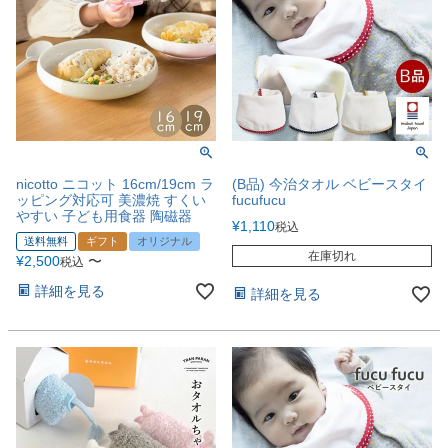
nicotto ニコット 16cm/19cm ラ
(B品) 今治タオル ベビースタイ
ッピング対応可 美濃焼 すくい
fucufucu
やすい 子ども用食器 陶磁器
¥
1,110
税込
送料無料
ギフト
オリジナル
在庫切れ
¥
2,500
〜
税込
詳細を見る
詳細を見る