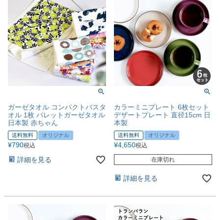
ガーゼタオル コンパクトバスタ
カラーミニプレート 6枚セット
オル 1枚 パレットガーゼタオル
デザートプレート 直径15cm 日
日本製 赤ちゃん
本製
送料無料
オリジナル
送料無料
オリジナル
¥
790
¥
4,650
税込
税込
詳細を見る
在庫切れ
詳細を見る