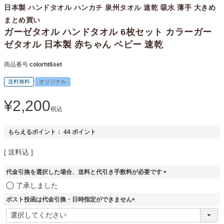
日本製 ハンドタオル ハンカチ 泉州タオル 速乾 吸水 薄手 大きめ
まとめ買い
ガーゼタオル ハンドタオル 6枚セット カラーガー
ゼタオル 日本製 赤ちゃん ベビー 速乾
商品番号
colorht6set
送料無料
オリジナル
¥
2,200
税込
もらえるポイント：
44
ポイント
送料込
代金引換を選択した場合、送料と代引き手数料が必要です
(
了承しました
必
ポスト投函は代金引換・日時指定ができません
須
)
(
必