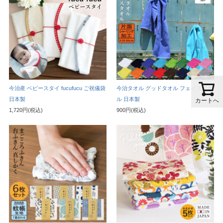
今治産 ベビースタイ fucufucu ご祝儀袋
今治タオル グッドタオル フェイスタオ
日本製
ル 日本製
カートへ
1,720円(税込)
900円(税込)