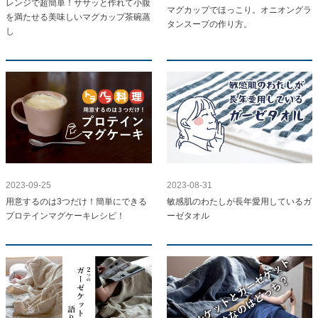
レンジで超簡単！ササッと作れて小腹
マグカップでほっこり。オニオングラ
を満たせる美味しいマグカップ茶碗蒸
タンスープの作り方。
し
2023-09-25
2023-08-31
用意するのは3つだけ！簡単にできる
敏感肌のわたしが長年愛用しているガ
プロテインマグケーキレシピ！
ーゼタオル