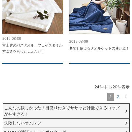
2019-08-09
2019-08-09
富士雲のバスタオル・フェイスタオル
冬でも使えるタオルケットの使い道！
すごさをもっと伝えたい！
24
件中
1
-
20
件表示
1
2
こんなの欲しかった！目盛り付きでササッと計量できるコップ
が神すぎる！
失敗しないオムレツ