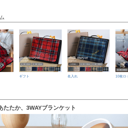
ム
ギフト
名入れ
10枚ロ
あたたか、3WAYブランケット