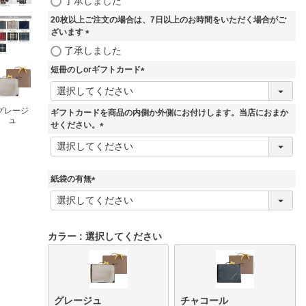
了承しました
必
20枚以上ご注文の場合は、7日以上のお時間をいただく場合がご
須
ざいます
)
(
了承しました
必
短冊のしorギフトカード
須
)
(
必
須
グレージ
ギフトカードを商品の内側か外側にお付けします。当店におまか
ュ
)
せください。
(
必
須
)
紙袋の有無
(
必
須
)
カラー
選択してください
グレージュ
チャコール