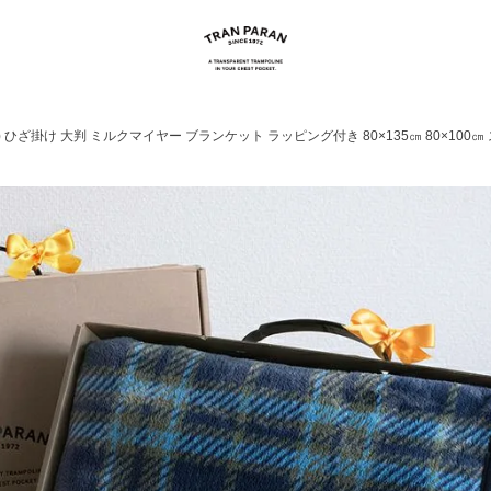
 ひざ掛け 大判 ミルクマイヤー ブランケット ラッピング付き 80×135㎝ 80×100