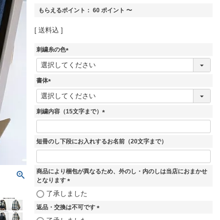
もらえるポイント：
60
ポイント
〜
送料込
刺繍糸の色
(
必
須
書体
)
(
必
須
刺繍内容（15文字まで）
)
(
必
須
短冊のし下段にお入れするお名前（20文字まで）
)
商品により梱包が異なるため、外のし・内のしは当店におまかせ
となります
(
了承しました
必
返品・交換は不可です
須
)
(