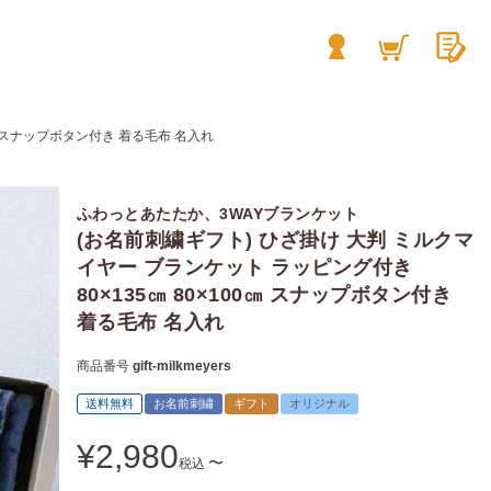
㎝ スナップボタン付き 着る毛布 名入れ
ふわっとあたたか、3WAYブランケット
(お名前刺繍ギフト) ひざ掛け 大判 ミルクマ
イヤー ブランケット ラッピング付き
80×135㎝ 80×100㎝ スナップボタン付き
着る毛布 名入れ
商品番号
gift-milkmeyers
送料無料
お名前刺繍
ギフト
オリジナル
¥
2,980
〜
税込