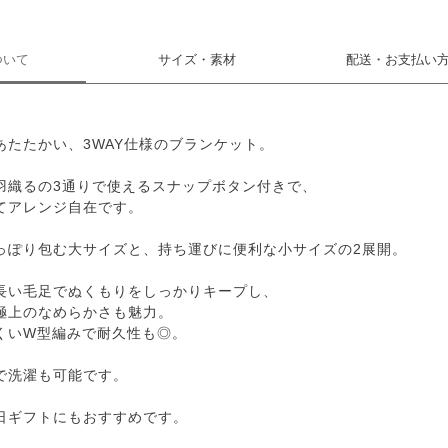
ついて
サイズ・素材
配送・お支払い
あたたかい、3WAY仕様のブランケット。
羽織るの3通りで使えるスナップボタン付きで、
てアレンジ自在です。
っぽり包む大サイズと、持ち運びに便利な小サイズの2展開。
長い毛足でぬくもりをしっかりキープし、
極上のなめらかさも魅力。
くいW型編みで耐久性も◎。
で洗濯も可能です。
日ギフトにもおすすめです。