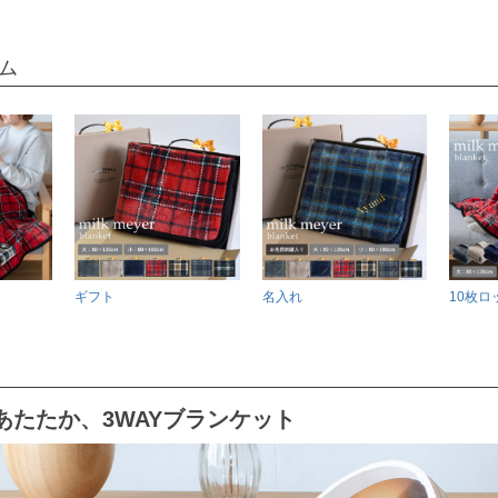
ム
ギフト
名入れ
10枚ロ
あたたか、3WAYブランケット