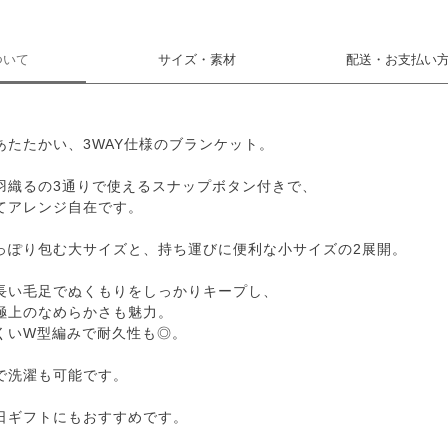
ついて
サイズ・素材
配送・お支払い
あたたかい、3WAY仕様のブランケット。
羽織るの3通りで使えるスナップボタン付きで、
てアレンジ自在です。
っぽり包む大サイズと、持ち運びに便利な小サイズの2展開。
長い毛足でぬくもりをしっかりキープし、
極上のなめらかさも魅力。
くいW型編みで耐久性も◎。
で洗濯も可能です。
日ギフトにもおすすめです。