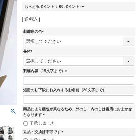
もらえるポイント：
60
ポイント
〜
送料込
刺繍糸の色
(
必
須
書体
)
(
必
須
刺繍内容（15文字まで）
)
(
必
須
短冊のし下段にお入れするお名前（20文字まで）
)
商品により梱包が異なるため、外のし・内のしは当店におまかせ
となります
(
了承しました
必
返品・交換は不可です
須
)
(