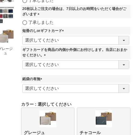
了承しました
必
20枚以上ご注文の場合は、7日以上のお時間をいただく場合がご
須
ざいます
)
(
了承しました
必
短冊のしorギフトカード
須
)
(
必
須
グレージ
ギフトカードを商品の内側か外側にお付けします。当店におまか
ュ
)
せください。
(
必
須
)
紙袋の有無
(
必
須
)
カラー
選択してください
グレージュ
チャコール