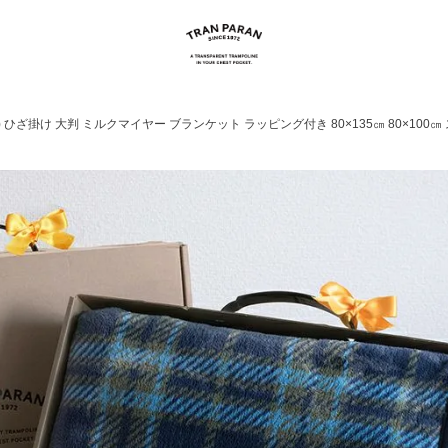
 ひざ掛け 大判 ミルクマイヤー ブランケット ラッピング付き 80×135㎝ 80×100