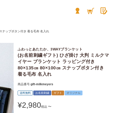
㎝ スナップボタン付き 着る毛布 名入れ
ふわっとあたたか、3WAYブランケット
(お名前刺繍ギフト) ひざ掛け 大判 ミルクマ
イヤー ブランケット ラッピング付き
80×135㎝ 80×100㎝ スナップボタン付き
着る毛布 名入れ
商品番号
gift-milkmeyers
送料無料
お名前刺繍
ギフト
オリジナル
¥
2,980
〜
税込