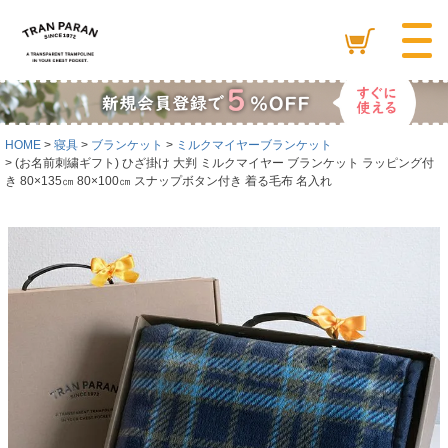
HOME
寝具
ブランケット
ミルクマイヤーブランケット
(お名前刺繍ギフト) ひざ掛け 大判 ミルクマイヤー ブランケット ラッピング付
き 80×135㎝ 80×100㎝ スナップボタン付き 着る毛布 名入れ