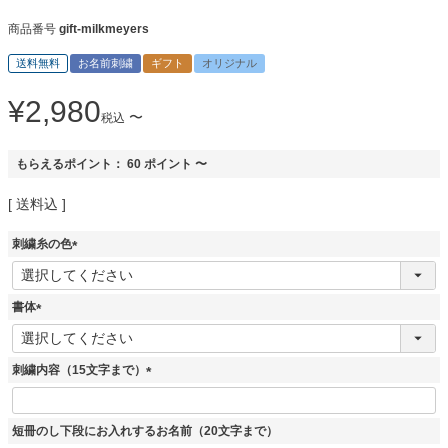
商品番号
gift-milkmeyers
送料無料
お名前刺繍
ギフト
オリジナル
¥
2,980
〜
税込
もらえるポイント：
60
ポイント
〜
送料込
刺繍糸の色
(
必
須
書体
)
(
必
須
刺繍内容（15文字まで）
)
(
必
須
短冊のし下段にお入れするお名前（20文字まで）
)