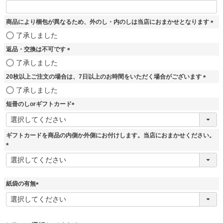
商品により梱包が異なるため、外のし・内のしは当店におまかせとなります
(
了承しました
必
返品・交換は不可です
須
)
(
了承しました
必
20枚以上ご注文の場合は、7日以上のお時間をいただく場合がございます
須
)
(
了承しました
必
短冊のしorギフトカード
須
)
(
必
須
ギフトカードを商品の内側か外側にお付けします。当店におまかせください。
)
(
必
須
)
紙袋の有無
(
必
須
)