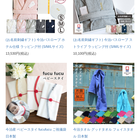
(お名前刺繍ギフト) 今治バスローブ ホ
(お名前刺繍ギフト) 今治バスローブ ス
テル仕様 ラッピング付 (S/M/Lサイズ)
トライプ ラッピング付 (S/M/Lサイズ)
13,530円(税込)
10,100円(税込)
今治産 ベビースタイ fucufucu ご祝儀袋
今治タオル グッドタオル フェイスタオ
日本製
ル 日本製