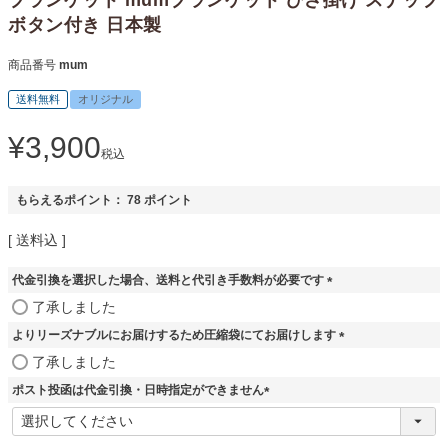
ボタン付き 日本製
商品番号
mum
送料無料
オリジナル
¥
3,900
税込
もらえるポイント：
78
ポイント
送料込
代金引換を選択した場合、送料と代引き手数料が必要です
(
了承しました
必
よりリーズナブルにお届けするため圧縮袋にてお届けします
須
)
(
了承しました
必
ポスト投函は代金引換・日時指定ができません
須
)
(
必
須