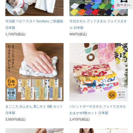
カートへ
今治産 ベビースタイ fucufucu ご祝儀袋
今治タオル グッドタオル フェイスタオ
日本製
ル 日本製
1,720円(税込)
900円(税込)
まごころ 台ふきん 真しかく 6枚 セット
パレットガーゼタオル フェイスタオル
日本製
おまかせ5枚セット 日本製
3,560円(税込)
2,470円(税込)