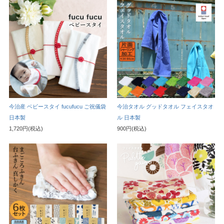
今治産 ベビースタイ fucufucu ご祝儀袋
今治タオル グッドタオル フェイスタオ
日本製
ル 日本製
1,720円(税込)
900円(税込)