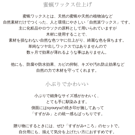
蜜蝋ワックスとは、天然の蜜蝋や天然の植物油など
自然素材だけでつくった、人と環境にやさしい「自然派ワックス」です。
主に化粧品やロウソクの原料として用いられていますが
木材に使用することで、
素材を損なわない自然な色ツヤに仕上がり、綺麗な色を保ちます。
単純なツヤ出しワックスではありませんので
数ヶ月で効果が薄れるような事はありません。
他にも、防腐や防水効果、カビの抑制、キズや汚れ防止効果など
自然の力で木材を守ってくれます。
小ぶりで細身なサイズ感がかわいく、
とても手に馴染みます。
側面にはsyouryuの焼き印が施してあって
「すずがみ」との統一感もばっちりです。
贈り物にするときには、ぜひ「すずがみ+ころ」のセットで。
自分用にも、揃えて気分を上げたい方におすすめです。