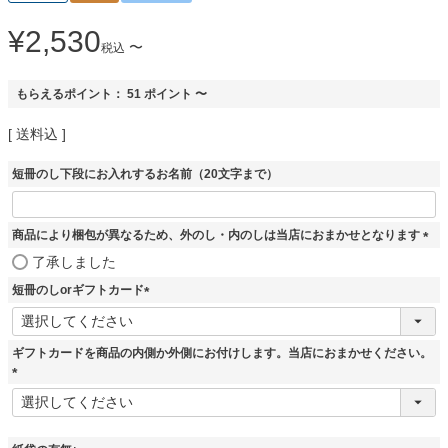
¥
2,530
〜
税込
もらえるポイント：
51
ポイント
〜
送料込
短冊のし下段にお入れするお名前（20文字まで）
商品により梱包が異なるため、外のし・内のしは当店におまかせとなります
(
了承しました
必
短冊のしorギフトカード
須
)
(
必
須
ギフトカードを商品の内側か外側にお付けします。当店におまかせください。
)
(
必
須
)