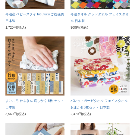
今治産 ベビースタイ fucufucu ご祝儀袋
今治タオル グッドタオル フェイスタオ
日本製
ル 日本製
1,720円(税込)
900円(税込)
まごころ 台ふきん 真しかく 6枚 セット
パレットガーゼタオル フェイスタオル
日本製
おまかせ5枚セット 日本製
3,560円(税込)
2,470円(税込)