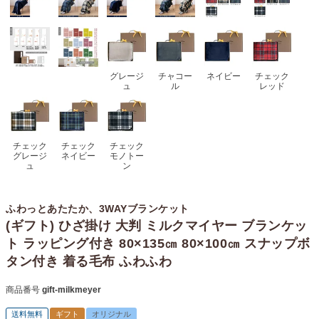
グレージ
チャコー
ネイビー
チェック
ュ
ル
レッド
チェック
チェック
チェック
グレージ
ネイビー
モノトー
ュ
ン
ふわっとあたたか、3WAYブランケット
(ギフト) ひざ掛け 大判 ミルクマイヤー ブランケッ
ト ラッピング付き 80×135㎝ 80×100㎝ スナップボ
タン付き 着る毛布 ふわふわ
商品番号
gift-milkmeyer
送料無料
ギフト
オリジナル