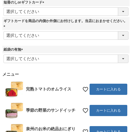
短冊のしorギフトカード
須
)
(
必
須
ギフトカードを商品の内側か外側にお付けします。当店におまかせください。
)
(
必
須
)
紙袋の有無
(
必
須
)
メニュー
完熟トマトのオムライス
カートに入れる
季節の野菜のサンドイッチ
カートに入れる
泉州のお米の絶品おにぎり
カートに入れる