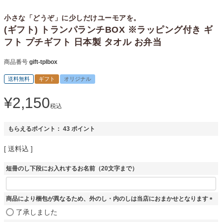
小さな「どうぞ」に少しだけユーモアを。
(ギフト) トランパランチBOX ※ラッピング付き ギ
フト プチギフト 日本製 タオル お弁当
商品番号
gift-tplbox
送料無料
ギフト
オリジナル
¥
2,150
税込
もらえるポイント：
43
ポイント
送料込
短冊のし下段にお入れするお名前（20文字まで）
商品により梱包が異なるため、外のし・内のしは当店におまかせとなります
(
了承しました
必