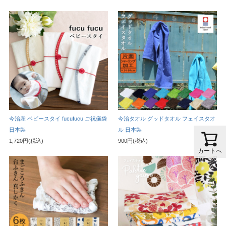
今治産 ベビースタイ fucufucu ご祝儀袋
今治タオル グッドタオル フェイスタオ
日本製
ル 日本製
1,720円(税込)
900円(税込)
カートへ