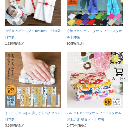
今治産 ベビースタイ fucufucu ご祝儀袋
今治タオル グッドタオル フェイスタオ
日本製
ル 日本製
1,720円(税込)
900円(税込)
カートへ
まごころ 台ふきん 真しかく 6枚 セット
パレットガーゼタオル フェイスタオル
日本製
おまかせ5枚セット 日本製
3,560円(税込)
2,470円(税込)