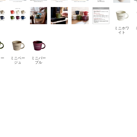
ミニホワ
イト
カー
ミニベー
ミニパー
ジュ
プル