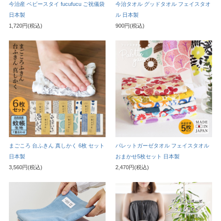
今治産 ベビースタイ fucufucu ご祝儀袋
今治タオル グッドタオル フェイスタオ
日本製
ル 日本製
1,720円(税込)
900円(税込)
まごころ 台ふきん 真しかく 6枚 セット
パレットガーゼタオル フェイスタオル
日本製
おまかせ5枚セット 日本製
3,560円(税込)
2,470円(税込)