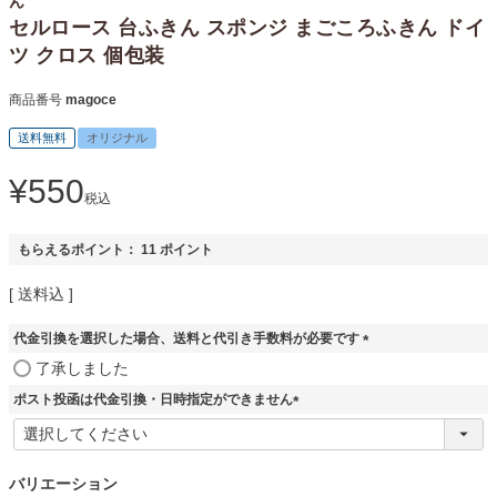
ん
セルロース 台ふきん スポンジ まごころふきん ドイ
ツ クロス 個包装
商品番号
magoce
送料無料
オリジナル
¥
550
税込
もらえるポイント：
11
ポイント
送料込
代金引換を選択した場合、送料と代引き手数料が必要です
(
了承しました
必
ポスト投函は代金引換・日時指定ができません
須
)
(
必
須
バリエーション
)