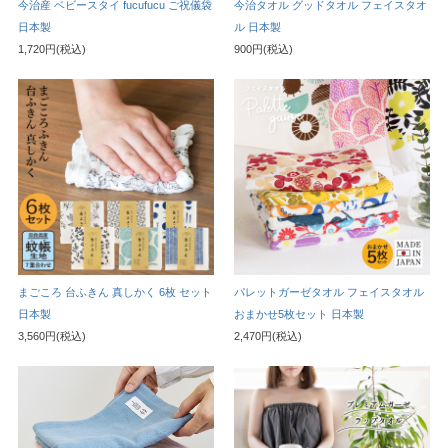
今治産 ベビースタイ fucufucu ご祝儀袋
今治タオル グッドタオル フェイスタオ
日本製
ル 日本製
1,720円(税込)
900円(税込)
まごころ 台ふきん 真しかく 6枚 セット
パレットガーゼタオル フェイスタオル
日本製
おまかせ5枚セット 日本製
3,560円(税込)
2,470円(税込)