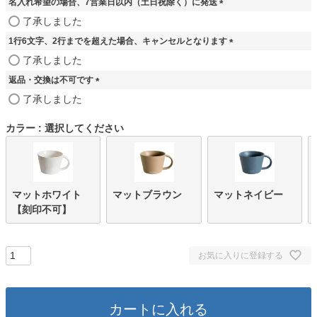
名入れ希望の場合、7営業日以内（土日祝除く）に発送
(
了承しました
必
1行6文字、2行までを超えた場合、キャンセルとなります
須
)
(
了承しました
必
返品・交換は不可です
須
)
(
了承しました
必
須
カラー
選択してください
)
マットホワイト
マットブラウン
マットネイビー
【刻印不可】
お気に入りに登録する
カートに入れる