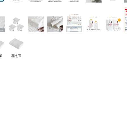
葉
花七宝