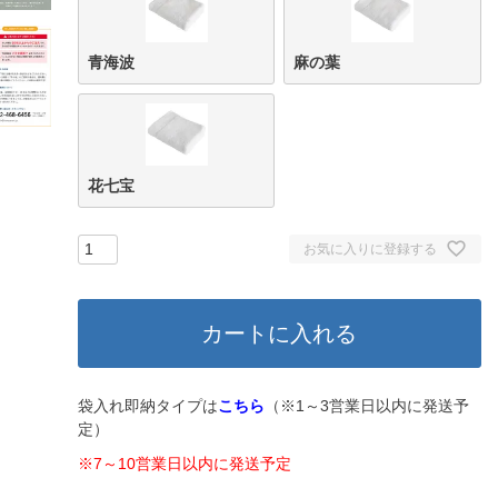
青海波
麻の葉
花七宝
お気に入りに登録する
カートに入れる
袋入れ即納タイプは
こちら
（※1～3営業日以内に発送予
定）
※7～10営業日以内に発送予定