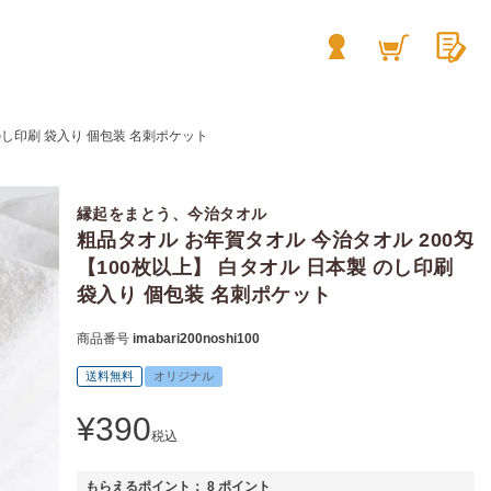
のし印刷 袋入り 個包装 名刺ポケット
縁起をまとう、今治タオル
粗品タオル お年賀タオル 今治タオル 200匁
【100枚以上】 白タオル 日本製 のし印刷
袋入り 個包装 名刺ポケット
商品番号
imabari200noshi100
送料無料
オリジナル
¥
390
税込
もらえるポイント：
8
ポイント