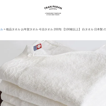
オル
粗品タオル お年賀タオル 今治タオル 200匁 【100枚以上】 白タオル 日本製 