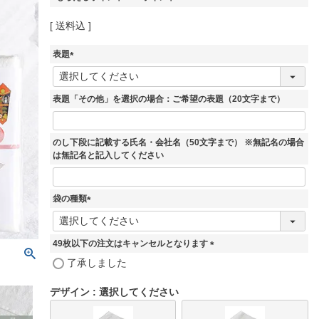
送料込
表題
(
必
須
表題「その他」を選択の場合：ご希望の表題（20文字まで）
)
のし下段に記載する氏名・会社名（50文字まで） ※無記名の場合
は無記名と記入してください
袋の種類
(
必
須
49枚以下の注文はキャンセルとなります
)
(
了承しました
必
須
デザイン
選択してください
)