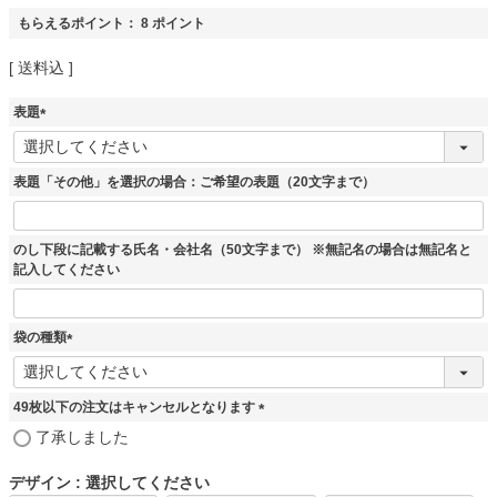
もらえるポイント：
8
ポイント
送料込
表題
(
必
須
表題「その他」を選択の場合：ご希望の表題（20文字まで）
)
のし下段に記載する氏名・会社名（50文字まで） ※無記名の場合は無記名と
記入してください
袋の種類
(
必
須
49枚以下の注文はキャンセルとなります
)
(
了承しました
必
須
デザイン
選択してください
)