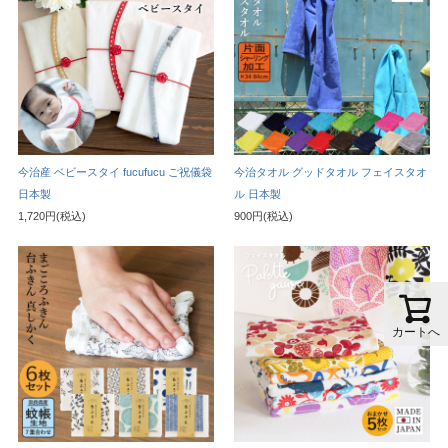
今治産 ベビースタイ fucufucu ご祝儀袋
今治タオル グッドタオル フェイスタオ
日本製
ル 日本製
1,720円(税込)
900円(税込)
カートへ