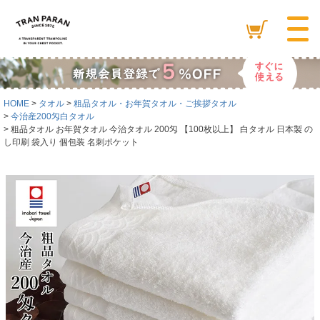
HOME
タオル
粗品タオル・お年賀タオル・ご挨拶タオル
今治産200匁白タオル
粗品タオル お年賀タオル 今治タオル 200匁 【100枚以上】 白タオル 日本製 の
し印刷 袋入り 個包装 名刺ポケット