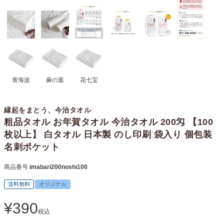
青海波
麻の葉
花七宝
縁起をまとう、今治タオル
粗品タオル お年賀タオル 今治タオル 200匁 【100
枚以上】 白タオル 日本製 のし印刷 袋入り 個包装
名刺ポケット
商品番号
imabari200noshi100
送料無料
オリジナル
¥
390
税込