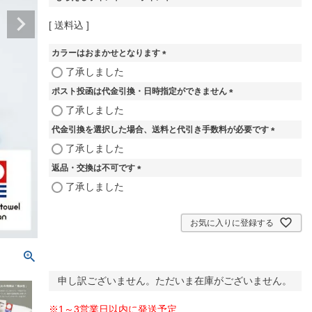
送料込
カラーはおまかせとなります
(
了承しました
必
ポスト投函は代金引換・日時指定ができません
須
)
(
了承しました
必
代金引換を選択した場合、送料と代引き手数料が必要です
須
)
(
了承しました
必
返品・交換は不可です
須
)
(
了承しました
必
須
)
お気に入りに登録する
申し訳ございません。ただいま在庫がございません。
※1～3営業日以内に発送予定