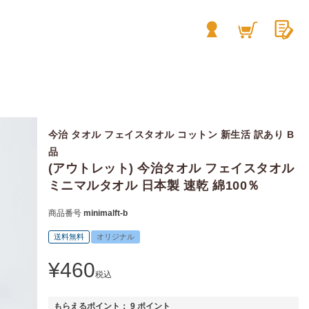
今治 タオル フェイスタオル コットン 新生活 訳あり B
品
(アウトレット) 今治タオル フェイスタオル
ミニマルタオル 日本製 速乾 綿100％
商品番号
minimalft-b
送料無料
オリジナル
¥
460
税込
もらえるポイント：
9
ポイント