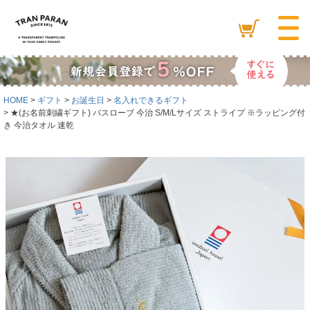
HOME
ギフト
お誕生日
名入れできるギフト
★(お名前刺繍ギフト) バスローブ 今治 S/M/Lサイズ ストライプ ※ラッピング付
き 今治タオル 速乾