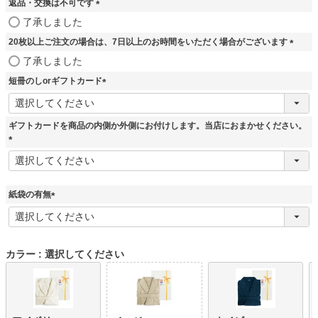
返品・交換は不可です
須
)
(
了承しました
必
20枚以上ご注文の場合は、7日以上のお時間をいただく場合がございます
須
)
(
了承しました
必
短冊のしorギフトカード
須
)
(
必
須
ギフトカードを商品の内側か外側にお付けします。当店におまかせください。
)
(
必
須
)
紙袋の有無
(
必
須
)
カラー
選択してください