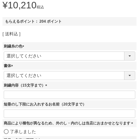
¥
10,210
税込
もらえるポイント：
204
ポイント
送料込
刺繍糸の色
(
必
須
書体
)
(
必
須
刺繍内容（15文字まで）
)
(
必
須
短冊のし下段にお入れするお名前（20文字まで）
)
商品により梱包が異なるため、外のし・内のしは当店におまかせとなります
(
了承しました
必