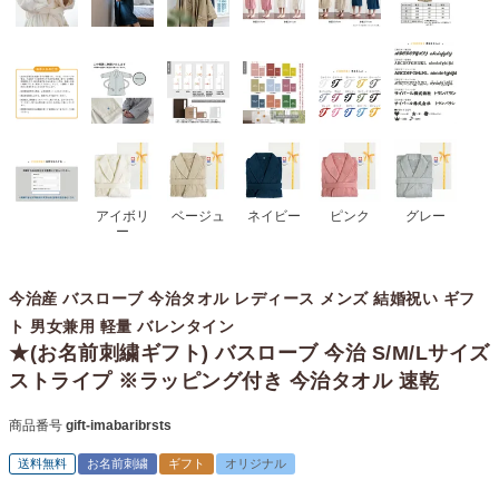
アイボリ
ベージュ
ネイビー
ピンク
グレー
ー
今治産 バスローブ 今治タオル レディース メンズ 結婚祝い ギフ
ト 男女兼用 軽量 バレンタイン
★(お名前刺繍ギフト) バスローブ 今治 S/M/Lサイズ
ストライプ ※ラッピング付き 今治タオル 速乾
商品番号
gift-imabaribrsts
送料無料
お名前刺繍
ギフト
オリジナル