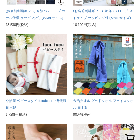
(お名前刺繍ギフト) 今治バスローブ ホ
(お名前刺繍ギフト) 今治バスローブ ス
テル仕様 ラッピング付 (S/M/Lサイズ)
トライプ ラッピング付 (S/M/Lサイズ)
13,530円(税込)
10,100円(税込)
今治産 ベビースタイ fucufucu ご祝儀袋
今治タオル グッドタオル フェイスタオ
日本製
ル 日本製
1,720円(税込)
900円(税込)