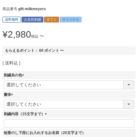
商品番号
gift-milkmeyers
送料無料
お名前刺繍
ギフト
オリジナル
¥
2,980
〜
税込
もらえるポイント：
60
ポイント
〜
送料込
刺繍糸の色
(
必
須
書体
)
(
必
須
刺繍内容（15文字まで）
)
(
必
須
短冊のし下段にお入れするお名前（20文字まで）
)