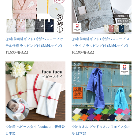
(お名前刺繍ギフト) 今治バスローブ ホ
(お名前刺繍ギフト) 今治バスローブ ス
テル仕様 ラッピング付 (S/M/Lサイズ)
トライプ ラッピング付 (S/M/Lサイズ)
13,530円(税込)
10,100円(税込)
今治産 ベビースタイ fucufucu ご祝儀袋
今治タオル グッドタオル フェイスタオ
日本製
ル 日本製