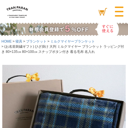
HOME
寝具
ブランケット
ミルクマイヤーブランケット
(お名前刺繍ギフト) ひざ掛け 大判 ミルクマイヤー ブランケット ラッピング付
き 80×135㎝ 80×100㎝ スナップボタン付き 着る毛布 名入れ