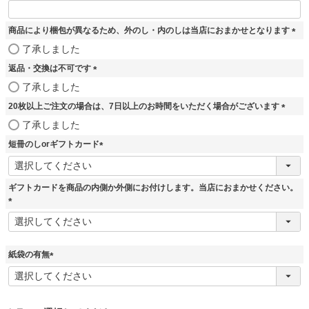
商品により梱包が異なるため、外のし・内のしは当店におまかせとなります
(
了承しました
必
返品・交換は不可です
須
)
(
了承しました
必
20枚以上ご注文の場合は、7日以上のお時間をいただく場合がございます
須
)
(
了承しました
必
短冊のしorギフトカード
須
)
(
必
須
ギフトカードを商品の内側か外側にお付けします。当店におまかせください。
)
(
必
須
)
紙袋の有無
(
必
須
)