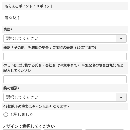
もらえるポイント：
8
ポイント
送料込
表題
(
必
須
表題「その他」を選択の場合：ご希望の表題（20文字まで）
)
のし下段に記載する氏名・会社名（50文字まで） ※無記名の場合は無記名と
記入してください
袋の種類
(
必
須
49枚以下の注文はキャンセルとなります
)
(
了承しました
必
須
デザイン
選択してください
)