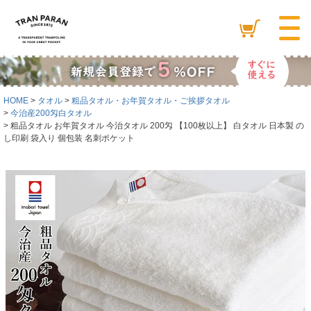
HOME
タオル
粗品タオル・お年賀タオル・ご挨拶タオル
今治産200匁白タオル
粗品タオル お年賀タオル 今治タオル 200匁 【100枚以上】 白タオル 日本製 の
し印刷 袋入り 個包装 名刺ポケット