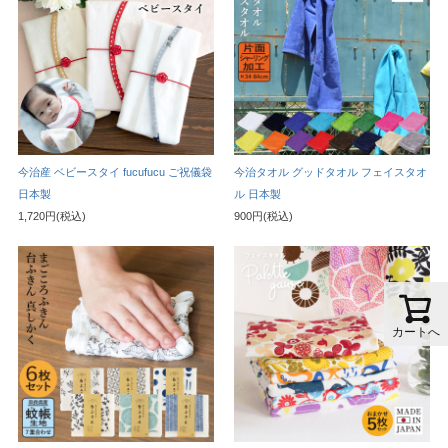
今治産 ベビースタイ fucufucu ご祝儀袋
今治タオル グッドタオル フェイスタオ
日本製
ル 日本製
1,720円(税込)
900円(税込)
カートへ