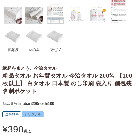
青海波
麻の葉
花七宝
縁起をまとう、今治タオル
粗品タオル お年賀タオル 今治タオル 200匁 【100
枚以上】 白タオル 日本製 のし印刷 袋入り 個包装
名刺ポケット
商品番号
imabari200noshi100
送料無料
オリジナル
¥
390
税込