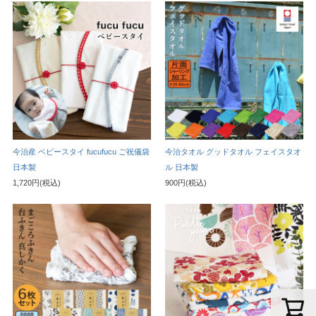
今治産 ベビースタイ fucufucu ご祝儀袋
今治タオル グッドタオル フェイスタオ
日本製
ル 日本製
1,720円(税込)
900円(税込)