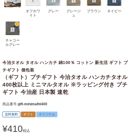
オフホワ
グレー
グレージ
ブラウン
ネイビー
イト
ュ
チャコー
ルグレー
今治タオル タオル ハンカチ 綿100％ コットン 新生活 ギフト プ
チギフト 個包装
（ギフト）プチギフト 今治タオル ハンカチタオル
400枚以上 ミニマルタオル ※ラッピング付き プチ
ギフト 今治産 日本製 速乾
商品番号
gift-minimalht400
送料無料
ギフト
オリジナル
¥
410
税込