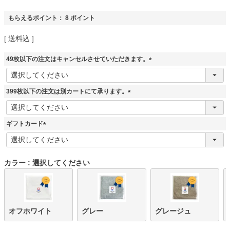
もらえるポイント：
8
ポイント
送料込
49枚以下の注文はキャンセルさせていただきます。
(
必
須
399枚以下の注文は別カートにて承ります。
)
(
必
須
ギフトカード
)
(
必
須
カラー
選択してください
)
オフホワイト
グレー
グレージュ