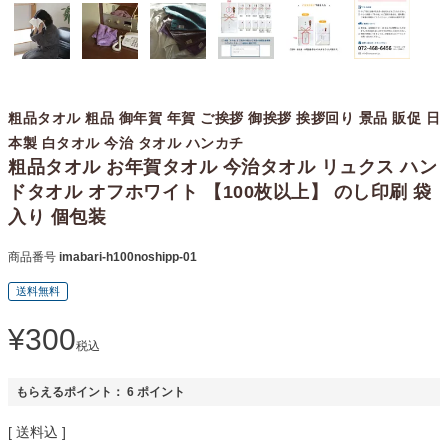
粗品タオル 粗品 御年賀 年賀 ご挨拶 御挨拶 挨拶回り 景品 販促 日
本製 白タオル 今治 タオル ハンカチ
粗品タオル お年賀タオル 今治タオル リュクス ハン
ドタオル オフホワイト 【100枚以上】 のし印刷 袋
入り 個包装
商品番号
imabari-h100noshipp-01
送料無料
¥
300
税込
もらえるポイント：
6
ポイント
送料込