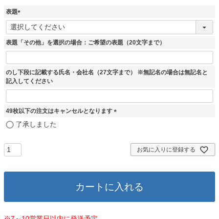
表題
(
必
須
表題「その他」を選択の場合：ご希望の表題（20文字まで）
)
のし下段に記載する氏名・会社名（27文字まで） ※無記名の場合は無記名と
記入してください
49枚以下の注文はキャンセルとなります
(
了承しました
必
須
)
お気に入りに登録する
カートに入れる
※7～10営業日以内に発送予定