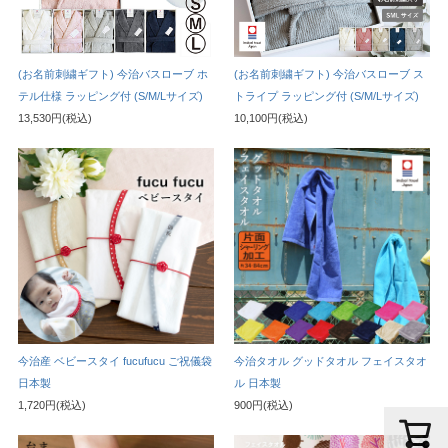
(お名前刺繍ギフト) 今治バスローブ ホ
(お名前刺繍ギフト) 今治バスローブ ス
テル仕様 ラッピング付 (S/M/Lサイズ)
トライプ ラッピング付 (S/M/Lサイズ)
13,530円(税込)
10,100円(税込)
今治産 ベビースタイ fucufucu ご祝儀袋
今治タオル グッドタオル フェイスタオ
日本製
ル 日本製
1,720円(税込)
900円(税込)