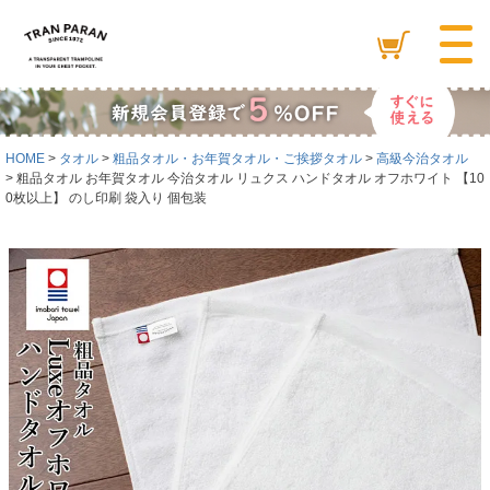
HOME
タオル
粗品タオル・お年賀タオル・ご挨拶タオル
高級今治タオル
粗品タオル お年賀タオル 今治タオル リュクス ハンドタオル オフホワイト 【10
0枚以上】 のし印刷 袋入り 個包装