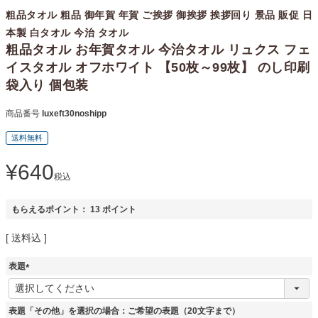
粗品タオル 粗品 御年賀 年賀 ご挨拶 御挨拶 挨拶回り 景品 販促 日
本製 白タオル 今治 タオル
粗品タオル お年賀タオル 今治タオル リュクス フェ
イスタオル オフホワイト 【50枚～99枚】 のし印刷
袋入り 個包装
商品番号
luxeft30noshipp
送料無料
¥
640
税込
もらえるポイント：
13
ポイント
送料込
表題
(
必
須
表題「その他」を選択の場合：ご希望の表題（20文字まで）