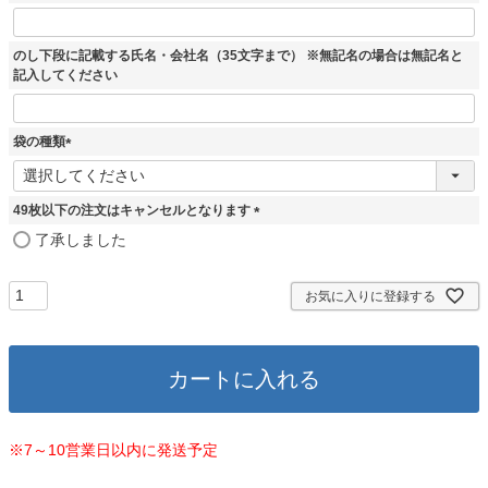
)
のし下段に記載する氏名・会社名（35文字まで） ※無記名の場合は無記名と
記入してください
袋の種類
(
必
須
49枚以下の注文はキャンセルとなります
)
(
了承しました
必
須
)
お気に入りに登録する
カートに入れる
※7～10営業日以内に発送予定