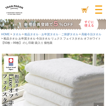
HOME
タオル
粗品タオル・お年賀タオル・ご挨拶タオル
高級今治タオル
粗品タオル お年賀タオル 今治タオル リュクス フェイスタオル オフホワイト
【50枚～99枚】 のし印刷 袋入り 個包装