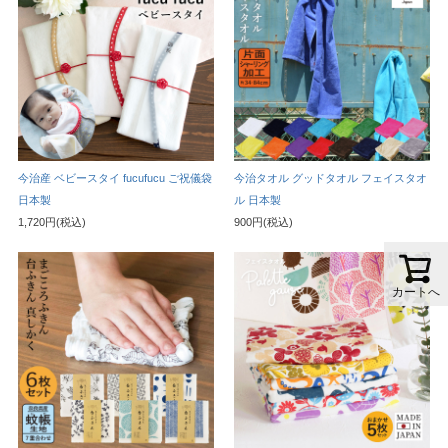
今治産 ベビースタイ fucufucu ご祝儀袋
今治タオル グッドタオル フェイスタオ
日本製
ル 日本製
1,720円(税込)
900円(税込)
カートへ