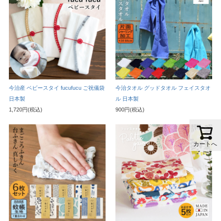
今治産 ベビースタイ fucufucu ご祝儀袋
今治タオル グッドタオル フェイスタオ
日本製
ル 日本製
1,720円(税込)
900円(税込)
カートへ