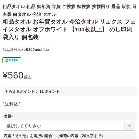
粗品タオル 粗品 御年賀 年賀 ご挨拶 御挨拶 挨拶回り 景品 販促 日
本製 白タオル 今治 タオル
粗品タオル お年賀タオル 今治タオル リュクス フェ
イスタオル オフホワイト 【100枚以上】 のし印刷
袋入り 個包装
商品番号
luxeft100noshipp
送料無料
¥
560
税込
もらえるポイント：
11
ポイント
送料込
表題
(
必
須
表題「その他」を選択の場合：ご希望の表題（20文字まで）