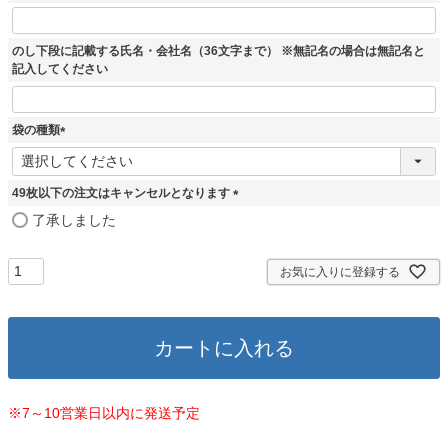
)
のし下段に記載する氏名・会社名（36文字まで） ※無記名の場合は無記名と
記入してください
袋の種類
(
必
須
49枚以下の注文はキャンセルとなります
)
(
了承しました
必
須
)
お気に入りに登録する
カートに入れる
※7～10営業日以内に発送予定