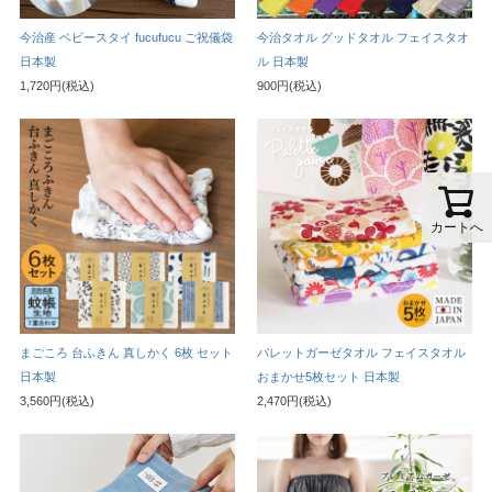
今治産 ベビースタイ fucufucu ご祝儀袋
今治タオル グッドタオル フェイスタオ
日本製
ル 日本製
1,720円(税込)
900円(税込)
カートへ
まごころ 台ふきん 真しかく 6枚 セット
パレットガーゼタオル フェイスタオル
日本製
おまかせ5枚セット 日本製
3,560円(税込)
2,470円(税込)