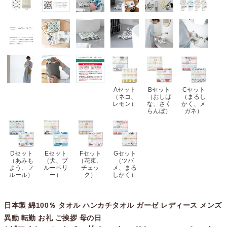
Aセット
Bセット
Cセット
（ネコ、
（おしば
（まるし
レモン）
な、さく
かく、メ
らんぼ）
ガネ）
Dセット
Eセット
Fセット
Gセット
（あみも
（犬、ブ
（花束、
（ツバ
よう、フ
ルーベリ
チェッ
メ、まる
ルール）
ー）
ク）
しかく）
日本製 綿100％ タオル ハンカチタオル ガーゼ レディース メンズ
異動 転勤 お礼 ご挨拶 母の日