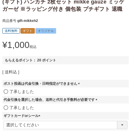
(ギフト) ハンカチ 2枚セット mikke gauze ミッケ
ガーゼ ※ラッピング付き 個包装 プチギフト 退職
商品番号
gift-mikkeh2
送料無料
ギフト
オリジナル
¥
1,000
税込
もらえるポイント：
20
ポイント
送料込
ポスト投函は代金引換・日時指定ができません
(
了承しました
必
代金引換を選択した場合、送料と代引き手数料が必要です
須
)
(
了承しました
必
ギフトカードorシール
須
)
(
必