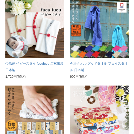
今治産 ベビースタイ fucufucu ご祝儀袋
今治タオル グッドタオル フェイスタオ
日本製
ル 日本製
1,720円(税込)
900円(税込)