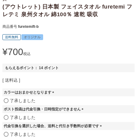
(アウトレット) 日本製 フェイスタオル furetemi フ
レテミ 泉州タオル 綿100％ 速乾 吸収
商品番号
furetemift-b
送料無料
オリジナル
¥
700
税込
もらえるポイント：
14
ポイント
送料込
カラーはおまかせとなります
(
了承しました
必
ポスト投函は代金引換・日時指定ができません
須
)
(
了承しました
必
代金引換を選択した場合、送料と代引き手数料が必要です
須
)
(
了承しました