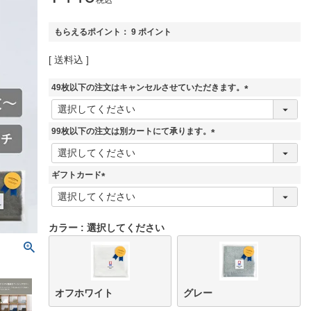
税込
もらえるポイント：
9
ポイント
送料込
49枚以下の注文はキャンセルさせていただきます。
(
必
須
99枚以下の注文は別カートにて承ります。
)
(
必
須
ギフトカード
)
(
必
須
カラー
選択してください
)
オフホワイト
グレー