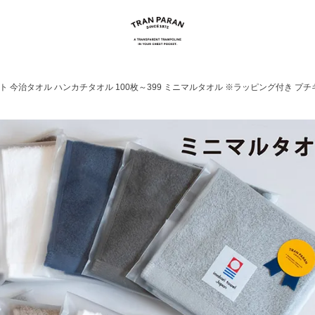
 今治タオル ハンカチタオル 100枚～399 ミニマルタオル ※ラッピング付き プチ