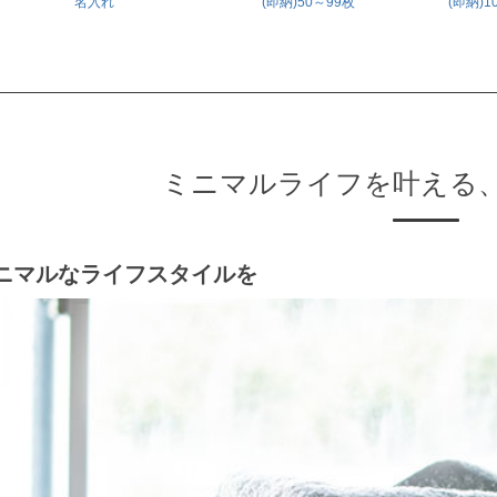
名入れ
(即納)50～99枚
(即納)
ミニマルライフを叶える
ニマルなライフスタイルを