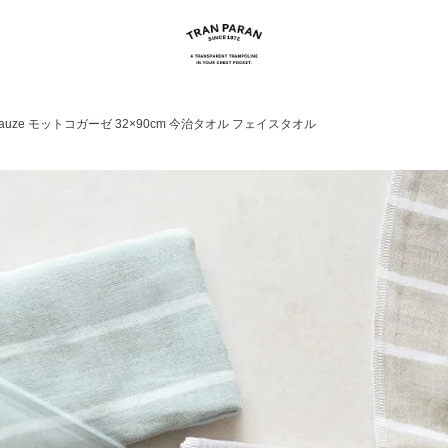
 gauze モットコガーゼ 32×90cm 今治タオル フェイスタオル