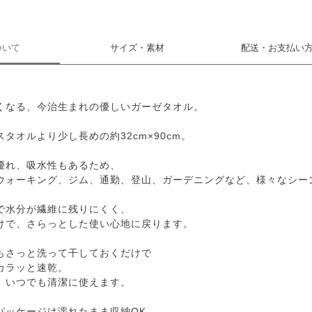
ついて
サイズ・素材
配送・お支払い
くなる、今治生まれの優しいガーゼタオル。
タオルより少し長めの約32cm×90cm。
優れ、吸水性もあるため、
ウォーキング、ジム、通勤、登山、ガーデニングなど、様々なシー
で水分が繊維に残りにくく、
けで、さらっとした使い心地に戻ります。
もさっと洗って干しておくだけで
カラッと速乾。
、いつでも清潔に使えます。
パッケージは濡れたまま収納OK。