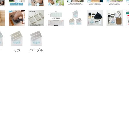
ー
モカ
パープル