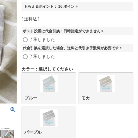
もらえるポイント：
16
ポイント
送料込
ポスト投函は代金引換・日時指定ができません
(
了承しました
必
代金引換を選択した場合、送料と代引き手数料が必要です
須
)
(
了承しました
必
須
カラー
選択してください
)
ブルー
モカ
パープル