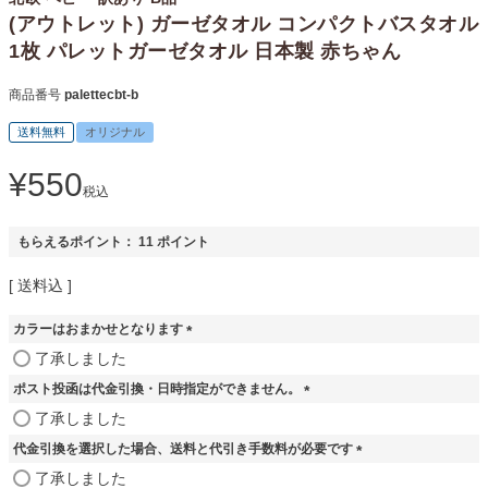
(アウトレット) ガーゼタオル コンパクトバスタオル
1枚 パレットガーゼタオル 日本製 赤ちゃん
商品番号
palettecbt-b
送料無料
オリジナル
¥
550
税込
もらえるポイント：
11
ポイント
送料込
カラーはおまかせとなります
(
了承しました
必
ポスト投函は代金引換・日時指定ができません。
須
)
(
了承しました
必
代金引換を選択した場合、送料と代引き手数料が必要です
須
)
(
了承しました