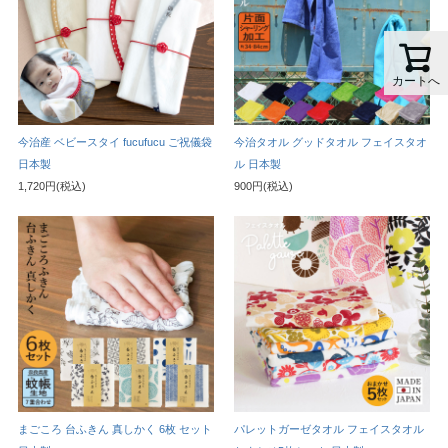
カートへ
今治産 ベビースタイ fucufucu ご祝儀袋
今治タオル グッドタオル フェイスタオ
日本製
ル 日本製
1,720円(税込)
900円(税込)
まごころ 台ふきん 真しかく 6枚 セット
パレットガーゼタオル フェイスタオル