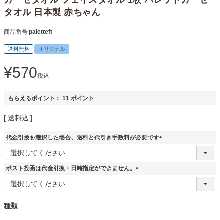
タオル 日本製 赤ちゃん
商品番号
paletteft
送料無料
オリジナル
¥
570
税込
もらえるポイント：
11
ポイント
送料込
代金引換を選択した場合、送料と代引き手数料が必要です
(
必
須
ポスト投函は代金引換・日時指定ができません。
)
(
必
須
種類
)