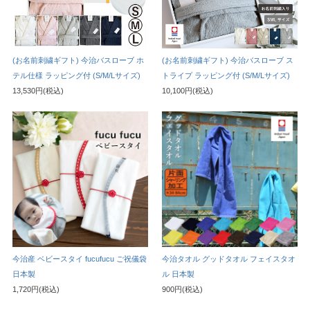
(お名前刺繍ギフト) 今治バスローブ ホ
(お名前刺繍ギフト) 今治バスローブ ス
テル仕様 ラッピング付 (S/M/Lサイズ)
トライプ ラッピング付 (S/M/Lサイズ)
13,530円(税込)
10,100円(税込)
今治産 ベビースタイ fucufucu ご祝儀袋
今治タオル グッドタオル フェイスタオ
日本製
ル 日本製
1,720円(税込)
900円(税込)