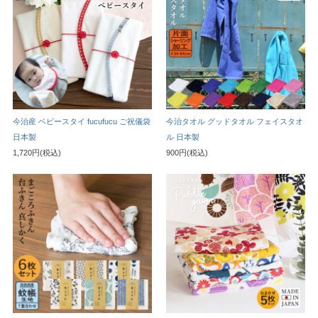
今治産 ベビースタイ fucufucu ご祝儀袋
今治タオル グッドタオル フェイスタオ
日本製
ル 日本製
1,720円(税込)
900円(税込)