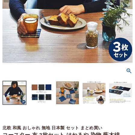
北欧 和風 おしゃれ 無地 日本製 セット まとめ買い
コースター 布 3枚セット はねるや 染物 藍木綿