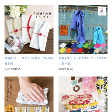
今治産 ベビースタイ fucufucu ご祝儀袋
今治タオル グッドタオル フェイスタオ
日本製
ル 日本製
1,720円(税込)
900円(税込)