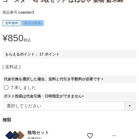
商品番号
coaster3
送料無料
オリジナル
¥
850
税込
もらえるポイント：
17
ポイント
送料込
代金引換を選択した場合、送料と代引き手数料が必要です
(
了承しました
必
ポスト投函は代金引換・日時指定ができません
須
)
(
必
須
種類
)
無地セット
—
在庫切れ