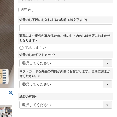
送料込
短冊のし下段にお入れするお名前（20文字まで）
商品により梱包が異なるため、外のし・内のしは当店におまかせ
となります
(
了承しました
必
短冊のしorギフトカード
須
)
(
必
須
ギフトカードを商品の内側か外側にお付けします。当店におまか
)
せください。
(
必
須
)
紙袋の有無
(
必
須
)