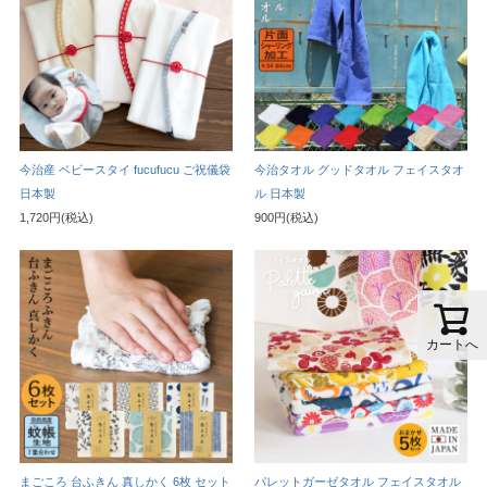
今治産 ベビースタイ fucufucu ご祝儀袋
今治タオル グッドタオル フェイスタオ
日本製
ル 日本製
1,720円(税込)
900円(税込)
カートへ
まごころ 台ふきん 真しかく 6枚 セット
パレットガーゼタオル フェイスタオル