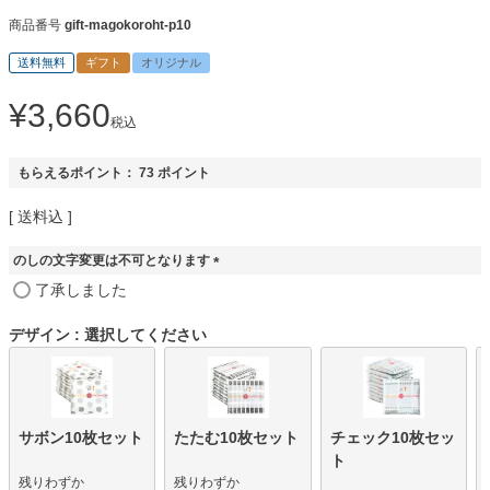
商品番号
gift-magokoroht-p10
送料無料
ギフト
オリジナル
¥
3,660
税込
もらえるポイント：
73
ポイント
送料込
のしの文字変更は不可となります
(
了承しました
必
須
デザイン
選択してください
)
サボン10枚セット
たたむ10枚セット
チェック10枚セッ
ト
残りわずか
残りわずか