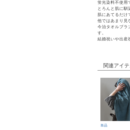
蛍光染料不使用
とろんと肌に馴
肌にあてるだけ
他ではあまり見
今治タオルブラ
す。
結婚祝いや出産
関連アイテ
単品