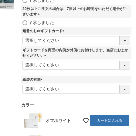
了承しました
必
20枚以上ご注文の場合は、7日以上のお時間をいただく場合がご
須
ざいます
)
(
了承しました
必
短冊のしorギフトカード
須
)
(
必
須
ギフトカードを商品の内側か外側にお付けします。当店におまか
)
せください。
(
必
須
)
紙袋の有無
(
必
須
)
カラー
オフホワイト
カートに入れる