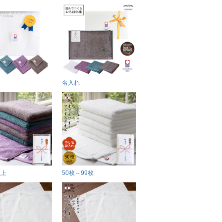
名入れ
以上
50枚～99枚