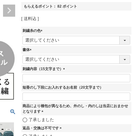
もらえるポイント：
82
ポイント
送料込
刺繍糸の色
(
必
須
書体
)
(
必
須
刺繍内容（15文字まで）
)
(
必
須
短冊のし下段にお入れするお名前（20文字まで）
)
商品により梱包が異なるため、外のし・内のしは当店におまかせ
となります
(
了承しました
必
返品・交換は不可です
須
)
(