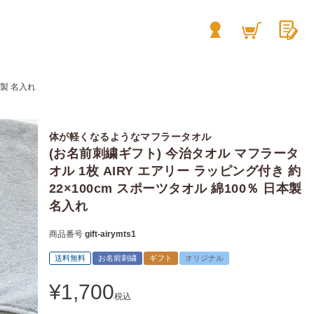
本製 名入れ
体が軽くなるようなマフラータオル
(お名前刺繍ギフト) 今治タオル マフラータ
オル 1枚 AIRY エアリー ラッピング付き 約
22×100cm スポーツタオル 綿100％ 日本製
名入れ
商品番号
gift-airymts1
送料無料
お名前刺繍
ギフト
オリジナル
¥
1,700
税込