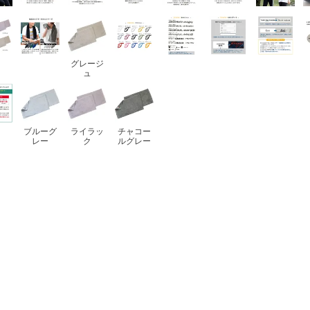
グレージ
ュ
ブルーグ
ライラッ
チャコー
レー
ク
ルグレー