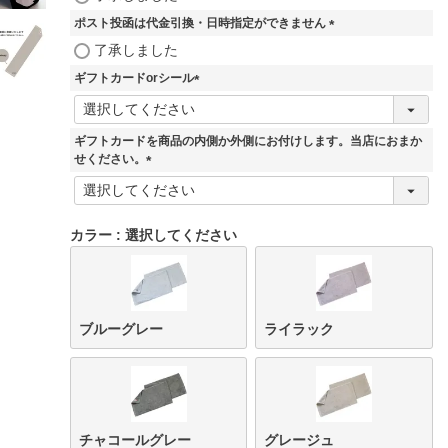
必
ポスト投函は代金引換・日時指定ができません
須
)
(
了承しました
必
ギフトカードorシール
須
)
(
必
須
ギフトカードを商品の内側か外側にお付けします。当店におまか
)
せください。
(
必
須
カラー
選択してください
)
ブルーグレー
ライラック
チャコールグレー
グレージュ