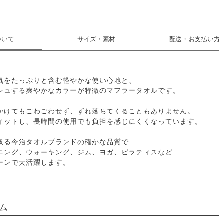
ついて
サイズ・素材
配送・お支払い
気をたっぷりと含む軽やかな使い心地と、
シュする爽やかなカラーが特徴のマフラータオルです。
かけてもごわごわせず、ずれ落ちてくることもありません。
ィットし、長時間の使用でも負担を感じにくくなっています。
取る今治タオルブランドの確かな品質で
ニング、ウォーキング、ジム、ヨガ、ピラティスなど
ーンで大活躍します。
ム