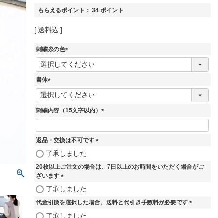
もらえるポイント：
34
ポイント
送料込
刺繍糸の色
(
必
須
書体
)
(
必
須
刺繍内容（15文字以内）
)
(
必
須
返品・交換は不可です
)
(
了承しました
必
20枚以上ご注文の場合は、7日以上のお時間をいただく場合がご
須
ざいます
)
(
了承しました
必
代金引換を選択した場合、送料と代引き手数料が必要です
須
)
(
了承しました