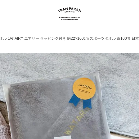
 1枚 AIRY エアリー ラッピング付き 約22×100cm スポーツタオル 綿100％ 日