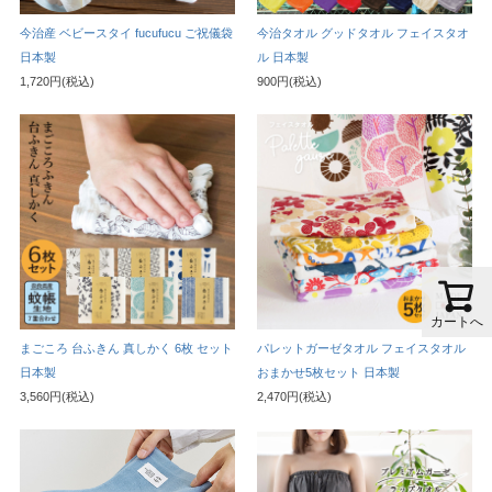
今治産 ベビースタイ fucufucu ご祝儀袋
今治タオル グッドタオル フェイスタオ
日本製
ル 日本製
1,720円(税込)
900円(税込)
カートへ
まごころ 台ふきん 真しかく 6枚 セット
パレットガーゼタオル フェイスタオル
日本製
おまかせ5枚セット 日本製
3,560円(税込)
2,470円(税込)