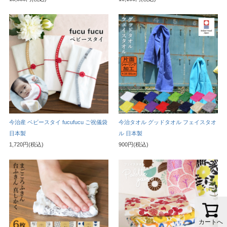
今治産 ベビースタイ fucufucu ご祝儀袋
今治タオル グッドタオル フェイスタオ
日本製
ル 日本製
1,720円(税込)
900円(税込)
カートへ