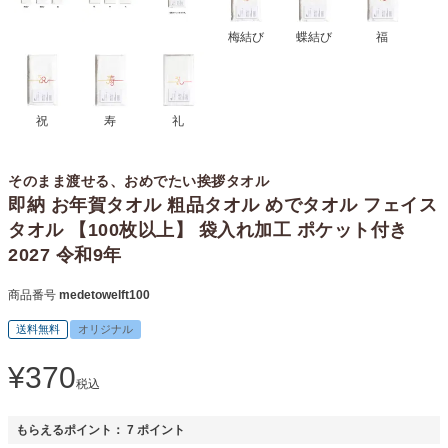
梅結び
蝶結び
福
祝
寿
礼
そのまま渡せる、おめでたい挨拶タオル
即納 お年賀タオル 粗品タオル めでタオル フェイス
タオル 【100枚以上】 袋入れ加工 ポケット付き
2027 令和9年
商品番号
medetowelft100
送料無料
オリジナル
¥
370
税込
もらえるポイント：
7
ポイント