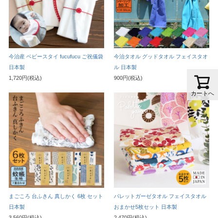
今治産 ベビースタイ fucufucu ご祝儀袋
今治タオル グッドタオル フェイスタオ
日本製
ル 日本製
1,720円(税込)
900円(税込)
カートへ
まごころ 台ふきん 真しかく 6枚 セット
パレットガーゼタオル フェイスタオル
日本製
おまかせ5枚セット 日本製
3,560円(税込)
2,470円(税込)