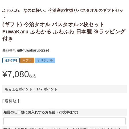
ふわふわ、なのに軽い。今治産の甘撚りバスタオルのギフトセッ
ト
(ギフト) 今治タオル バスタオル 2枚セット
FuwaKaru ふわかる ふわふわ 日本製 ※ラッピング
付き
商品番号
gift-fuwakarubt2set
送料無料
ギフト
オリジナル
¥
7,080
税込
もらえるポイント：
142
ポイント
送料込
短冊のし下段にお入れするお名前（20文字まで）