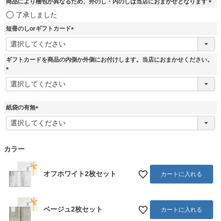
商品により梱包が異なるため、外のし・内のしは当店におまかせとなります
(
了承しました
必
短冊のしorギフトカード
須
)
(
必
須
ギフトカードを商品の内側か外側にお付けします。当店におまかせください。
)
(
必
須
)
紙袋の有無
(
必
須
)
カラー
オフホワイト2枚セット
カートに入れる
ベージュ2枚セット
カートに入れる