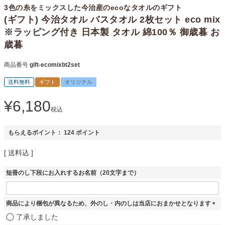
3色の糸をミックスした今治産のecoなタオルのギフト
(ギフト) 今治タオル バスタオル 2枚セット eco mix
※ラッピング付き 日本製 タオル 綿100％ 御歳暮 お
歳暮
商品番号
gift-ecomixbt2set
送料無料
ギフト
オリジナル
¥
6,180
税込
もらえるポイント：
124
ポイント
送料込
短冊のし下段にお入れするお名前（20文字まで）
商品により梱包が異なるため、外のし・内のしは当店におまかせとなります
(
了承しました
必