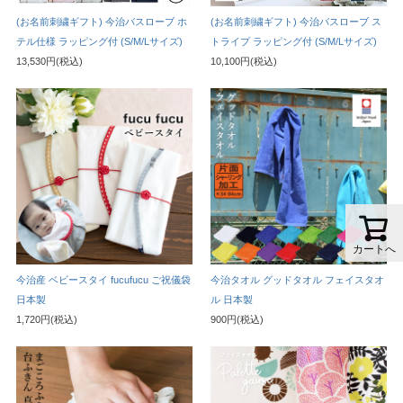
(お名前刺繍ギフト) 今治バスローブ ホ
(お名前刺繍ギフト) 今治バスローブ ス
テル仕様 ラッピング付 (S/M/Lサイズ)
トライプ ラッピング付 (S/M/Lサイズ)
13,530円(税込)
10,100円(税込)
カートへ
今治産 ベビースタイ fucufucu ご祝儀袋
今治タオル グッドタオル フェイスタオ
日本製
ル 日本製
1,720円(税込)
900円(税込)