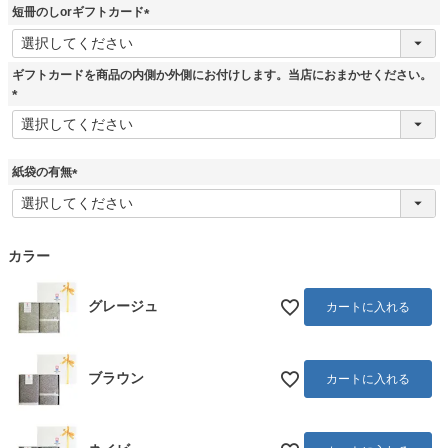
短冊のしorギフトカード
須
)
(
必
須
ギフトカードを商品の内側か外側にお付けします。当店におまかせください。
)
(
必
須
)
紙袋の有無
(
必
須
)
カラー
グレージュ
カートに入れる
ブラウン
カートに入れる