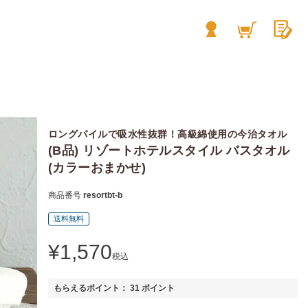
ロングパイルで吸水性抜群！高級綿使用の今治タオル
(B品) リゾートホテルスタイル バスタオル
(カラーおまかせ)
商品番号
resortbt-b
送料無料
¥
1,570
税込
もらえるポイント：
31
ポイント