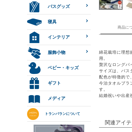
バスグッズ
寝具
商品に
インテリア
服飾小物
綿花栽培に理想
用。
贅沢なロングパ
ベビー・キッズ
サイズは、バス
配色が特徴的で
ギフト
今治タオルブラ
す。
結婚祝いや出産
メディア
トランパランについて
関連アイテ