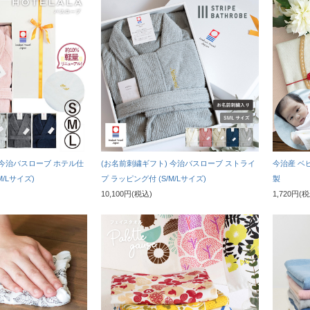
 今治バスローブ ホテル仕
(お名前刺繍ギフト) 今治バスローブ ストライ
今治産 ベビ
M/Lサイズ)
プ ラッピング付 (S/M/Lサイズ)
製
10,100円(税込)
1,720円(